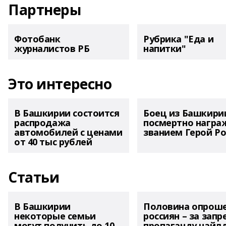
Партнеры
Фотобанк
Рубрика "Еда и
журналистов РБ
напитки"
Это интересно
В Башкирии состоится
Боец из Башкири
распродажа
посмертно награ
автомобилей с ценами
званием Герой Ро
от 40 тыс рублей
Статьи
В Башкирии
Половина опрош
некоторые семьи
россиян – за запр
могут получить до 10
пропаганду чайл