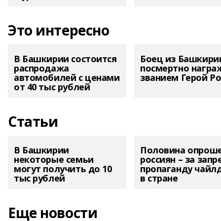
Это интересно
В Башкирии состоится
Боец из Башкири
распродажа
посмертно награ
автомобилей с ценами
званием Герой Ро
от 40 тыс рублей
Статьи
В Башкирии
Половина опрош
некоторые семьи
россиян – за запр
могут получить до 10
пропаганду чайл
тыс рублей
в стране
Еще новости