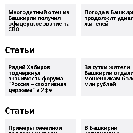
Многодетный отец из
Погода в Башкир
Башкирии получил
продолжит удив
офицерское звание на
жителей
СВО
Статьи
Радий Хабиров
За сутки жители
подчеркнул
Башкирии отдал
значимость форума
мошенникам боле
"Россия – спортивная
млн рублей
держава" в Уфе
Статьи
Примеры семейной
В Башкирии