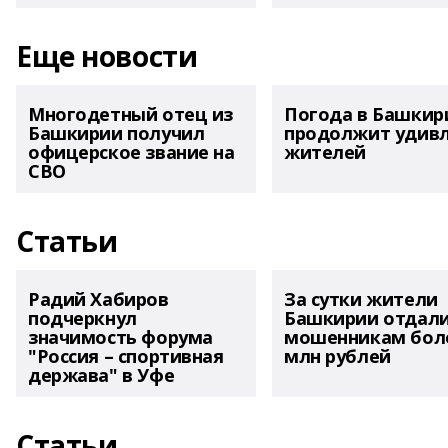
Еще новости
Многодетный отец из
Погода в Башкир
Башкирии получил
продолжит удив
офицерское звание на
жителей
СВО
Статьи
Радий Хабиров
За сутки жители
подчеркнул
Башкирии отдал
значимость форума
мошенникам боле
"Россия – спортивная
млн рублей
держава" в Уфе
Статьи