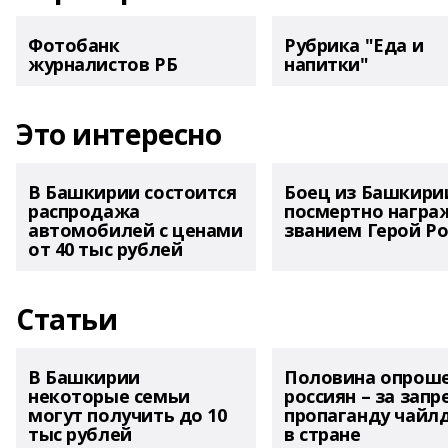
Фотобанк
Рубрика "Еда и
журналистов РБ
напитки"
Это интересно
В Башкирии состоится
Боец из Башкири
распродажа
посмертно награ
автомобилей с ценами
званием Герой Ро
от 40 тыс рублей
Статьи
В Башкирии
Половина опрош
некоторые семьи
россиян – за запр
могут получить до 10
пропаганду чайл
тыс рублей
в стране