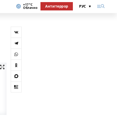
+17 °С
Антитеррор
Облачно