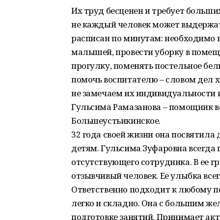
Их труд бесценен и требует больши
не каждый человек может выдержат
расписан по минутам: необходимо 
малышей, провести уборку в помещ
прогулку, поменять постельное бел
помочь воспитателю – словом дел х
не замечаем их индивидуальности 
Гульсима Рамазанова – помощник в
Большеустьикинское.
32 года своей жизни она посвятила 
детям. Гульсима Зуфаровна всегда 
отсутствующего сотрудника. В ее гр
отзывчивый человек. Ее улыбка все
Ответственно подходит к любому по
легко и складно. Она с большим ж
подготовке занятий. Принимает акт