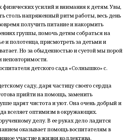
х физических усилий и внимания к детям. Увы,
ь столь напряженный ритм работы, весь день
вовремя получить питание и накормить
ениях группы, помочь детям собраться на
ье и полотенца, присмотреть за детьми и
ватает. Но за обыденностью и суетой мы порой
и неповторимости.
оспитателя детского сада «Солнышко» с.
детскому саду, даря частицу своего сердца
готова прийти на помощь, заменить
уппе царят чистота и уют. Она очень добрый и
гда вселяет оптимизм в окружающих.
рученному делу. В ее руках дело ладится
еланием оказывает помощь воспитателям в
ивное участие в жизни коллектива.