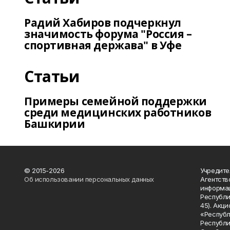
Радий Хабиров подчеркнул
значимость форума "Россия –
спортивная держава" в Уфе
Статьи
Примеры семейной поддержки
среди медицинских работников
Башкирии
© 2015-2026
Учредите
Об использовании персональных данных
Агентств
информац
Республик
45). Акц
«Республ
Республик