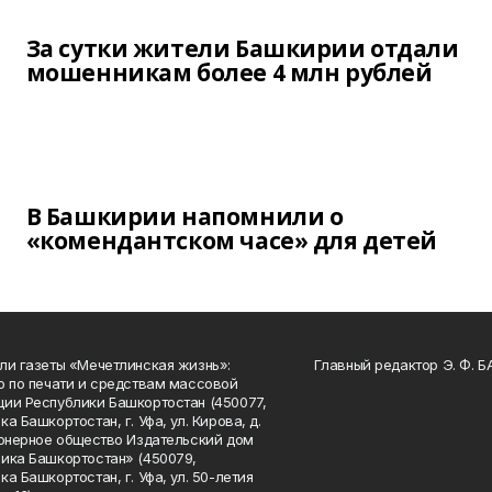
За сутки жители Башкирии отдали
мошенникам более 4 млн рублей
В Башкирии напомнили о
«комендантском часе» для детей
ли газеты «Мечетлинская жизнь»:
Главный редактор Э. Ф. 
о по печати и средствам массовой
ии Республики Башкортостан (450077,
а Башкортостан, г. Уфа, ул. Кирова, д.
ионерное общество Издательский дом
ика Башкортостан» (450079,
а Башкортостан, г. Уфа, ул. 50-летия