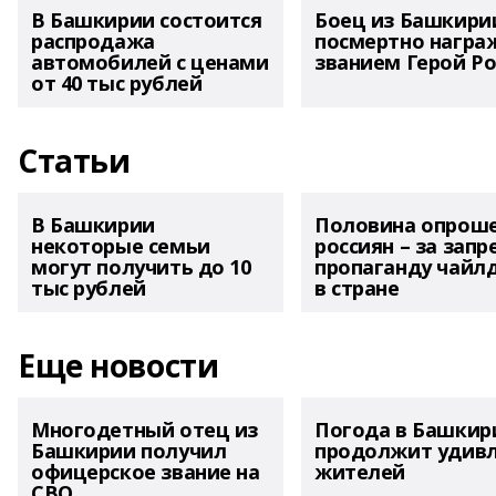
В Башкирии состоится
Боец из Башкири
распродажа
посмертно награ
автомобилей с ценами
званием Герой Ро
от 40 тыс рублей
Статьи
В Башкирии
Половина опрош
некоторые семьи
россиян – за запр
могут получить до 10
пропаганду чайл
тыс рублей
в стране
Еще новости
Многодетный отец из
Погода в Башкир
Башкирии получил
продолжит удив
офицерское звание на
жителей
СВО