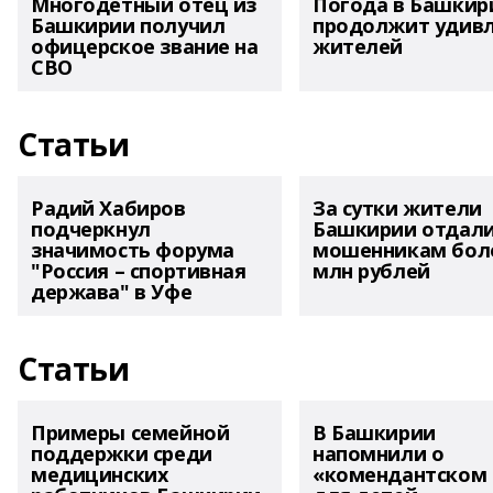
Многодетный отец из
Погода в Башкир
Башкирии получил
продолжит удив
офицерское звание на
жителей
СВО
Статьи
Радий Хабиров
За сутки жители
подчеркнул
Башкирии отдал
значимость форума
мошенникам боле
"Россия – спортивная
млн рублей
держава" в Уфе
Статьи
Примеры семейной
В Башкирии
поддержки среди
напомнили о
медицинских
«комендантском 