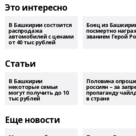
Это интересно
В Башкирии состоится
Боец из Башкири
распродажа
посмертно награ
автомобилей с ценами
званием Герой Ро
от 40 тыс рублей
Статьи
В Башкирии
Половина опрош
некоторые семьи
россиян – за запр
могут получить до 10
пропаганду чайл
тыс рублей
в стране
Еще новости