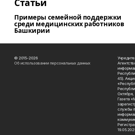
Статьи
Примеры семейной поддержки
среди медицинских работников
Башкирии
© 2015-2026
Учредите
Об использовании персональных данных
Агентств
информац
Республик
45). Акц
«Республ
Республик
Октября, д
Газета «
зарегист
службы п
информац
коммуник
Регистра
19.05.2025