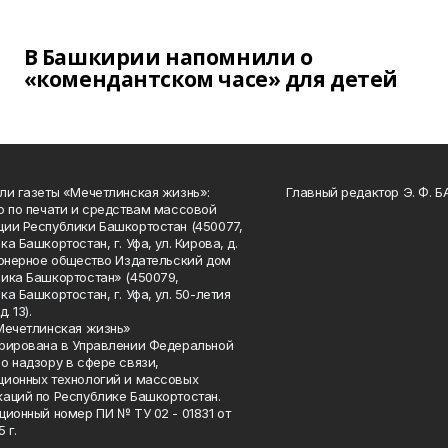
В Башкирии напомнили о
«комендантском часе» для детей
ли газеты «Мечетлинская жизнь»:
Главный редактор Э. Ф. 
о по печати и средствам массовой
ии Республики Башкортостан (450077,
а Башкортостан, г. Уфа, ул. Кирова, д.
ионерное общество Издательский дом
ика Башкортостан» (450079,
а Башкортостан, г. Уфа, ул. 50-летия
. 13).
Мечетлинская жизнь»
рирована в Управлении Федеральной
о надзору в сфере связи,
ионных технологий и массовых
аций по Республике Башкортостан.
ционный номер ПИ № ТУ 02 - 01831 от
 г.