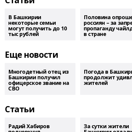
Статьи
В Башкирии
Половина опрош
некоторые семьи
россиян – за запр
могут получить до 10
пропаганду чайл
тыс рублей
в стране
Еще новости
Многодетный отец из
Погода в Башкир
Башкирии получил
продолжит удив
офицерское звание на
жителей
СВО
Статьи
Радий Хабиров
За сутки жители
подчеркнул
Башкирии отдал