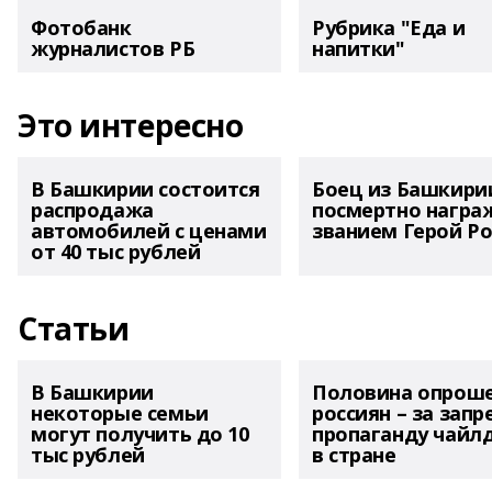
Фотобанк
Рубрика "Еда и
журналистов РБ
напитки"
Это интересно
В Башкирии состоится
Боец из Башкири
распродажа
посмертно награ
автомобилей с ценами
званием Герой Ро
от 40 тыс рублей
Статьи
В Башкирии
Половина опрош
некоторые семьи
россиян – за запр
могут получить до 10
пропаганду чайл
тыс рублей
в стране