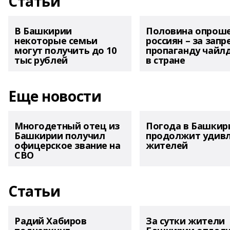
Статьи
В Башкирии
Половина опрош
некоторые семьи
россиян – за запр
могут получить до 10
пропаганду чайл
тыс рублей
в стране
Еще новости
Многодетный отец из
Погода в Башкир
Башкирии получил
продолжит удив
офицерское звание на
жителей
СВО
Статьи
Радий Хабиров
За сутки жители