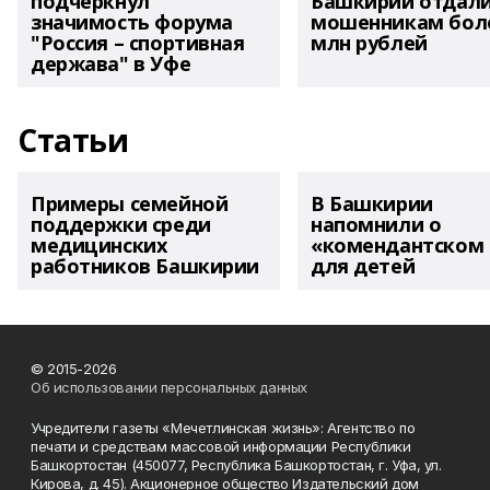
подчеркнул
Башкирии отдал
значимость форума
мошенникам боле
"Россия – спортивная
млн рублей
держава" в Уфе
Статьи
Примеры семейной
В Башкирии
поддержки среди
напомнили о
медицинских
«комендантском 
работников Башкирии
для детей
© 2015-2026
Об использовании персональных данных
Учредители газеты «Мечетлинская жизнь»: Агентство по
печати и средствам массовой информации Республики
Башкортостан (450077, Республика Башкортостан, г. Уфа, ул.
Кирова, д. 45). Акционерное общество Издательский дом