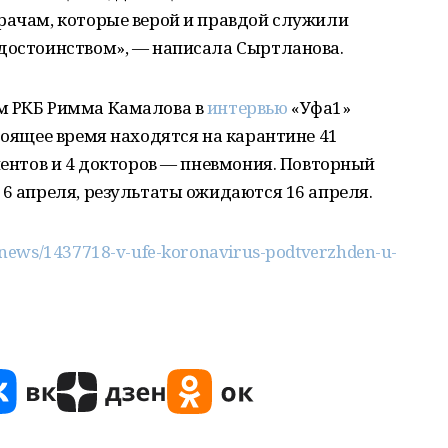
рачам, которые верой и правдой служили
 достоинством», — написала Сыртланова.
м РКБ Римма Камалова в
интервью
«Уфа1»
тоящее время находятся на карантине 41
циентов и 4 докторов — пневмония. Повторный
 6 апреля, результаты ожидаются 16 апреля.
/news/1437718-v-ufe-koronavirus-podtverzhden-u-