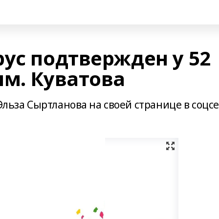
ус подтвержден у 52
им. Куватова
 Эльза Сыртланова на своей странице в соцс