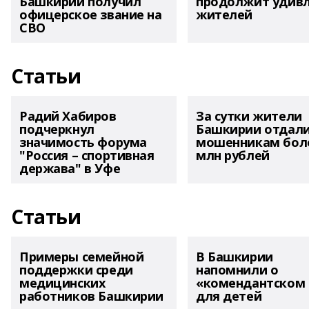
Башкирии получил
продолжит удив
офицерское звание на
жителей
СВО
Статьи
Радий Хабиров
За сутки жители
подчеркнул
Башкирии отдал
значимость форума
мошенникам боле
"Россия – спортивная
млн рублей
держава" в Уфе
Статьи
Примеры семейной
В Башкирии
поддержки среди
напомнили о
медицинских
«комендантском 
работников Башкирии
для детей