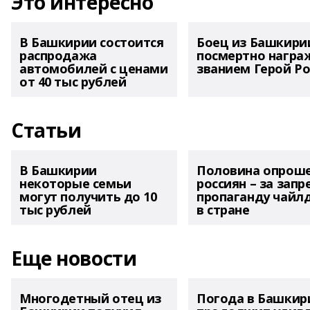
Это интересно
В Башкирии состоится
Боец из Башкири
распродажа
посмертно награ
автомобилей с ценами
званием Герой Ро
от 40 тыс рублей
Статьи
В Башкирии
Половина опрош
некоторые семьи
россиян – за запр
могут получить до 10
пропаганду чайл
тыс рублей
в стране
Еще новости
Многодетный отец из
Погода в Башкир