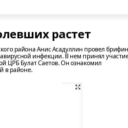
олевших растет
кого района Анис Асадуллин провел брифи
авирусной инфекции. В нем принял участи
й ЦРБ Булат Саетов. Он ознакомил
й в районе.