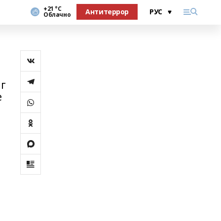
+21 °С
Антитеррор
Облачно
нг
е