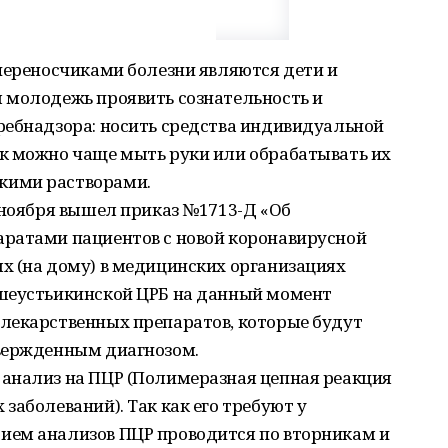
переносчиками болезни являются дети и
 молодежь проявить сознательность и
ребнадзора: носить средства индивидуальной
к можно чаще мыть руки или обрабатывать их
кими растворами.
 ноября вышел приказ №1713-Д «Об
ратами пациентов с новой коронавирусной
х (на дому) в медицинских организациях
ьшеустьикинской ЦРБ на данный момент
лекарственных препаратов, которые будут
вержденным диагнозом.
анализ на ПЦР (Полимеразная цепная реакция
заболеваний). Так как его требуют у
ием анализов ПЦР проводится по вторникам и