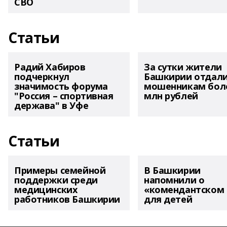
СВО
Статьи
Радий Хабиров
За сутки жители
подчеркнул
Башкирии отдал
значимость форума
мошенникам боле
"Россия – спортивная
млн рублей
держава" в Уфе
Статьи
Примеры семейной
В Башкирии
поддержки среди
напомнили о
медицинских
«комендантском 
работников Башкирии
для детей