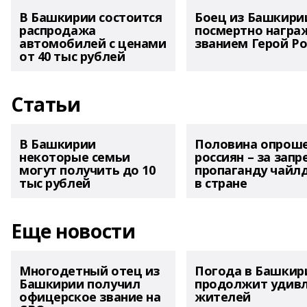
В Башкирии состоится
Боец из Башкири
распродажа
посмертно награ
автомобилей с ценами
званием Герой Ро
от 40 тыс рублей
Статьи
В Башкирии
Половина опрош
некоторые семьи
россиян – за запр
могут получить до 10
пропаганду чайл
тыс рублей
в стране
Еще новости
Многодетный отец из
Погода в Башкир
Башкирии получил
продолжит удив
офицерское звание на
жителей