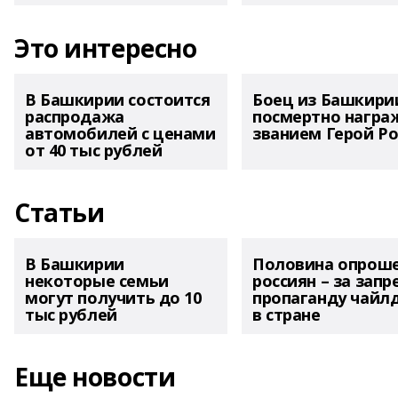
Это интересно
В Башкирии состоится
Боец из Башкири
распродажа
посмертно награ
автомобилей с ценами
званием Герой Ро
от 40 тыс рублей
Статьи
В Башкирии
Половина опрош
некоторые семьи
россиян – за запр
могут получить до 10
пропаганду чайл
тыс рублей
в стране
Еще новости