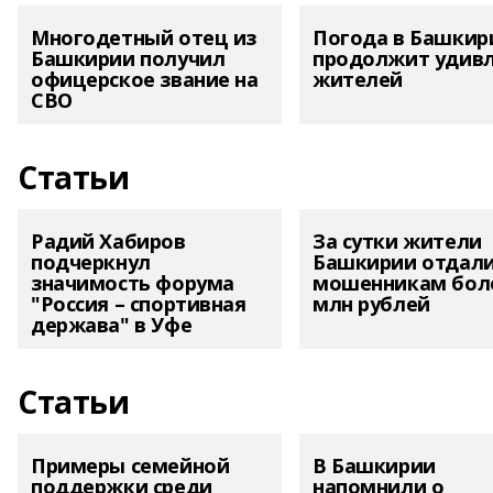
Многодетный отец из
Погода в Башкир
Башкирии получил
продолжит удив
офицерское звание на
жителей
СВО
Статьи
Радий Хабиров
За сутки жители
подчеркнул
Башкирии отдал
значимость форума
мошенникам боле
"Россия – спортивная
млн рублей
держава" в Уфе
Статьи
Примеры семейной
В Башкирии
поддержки среди
напомнили о