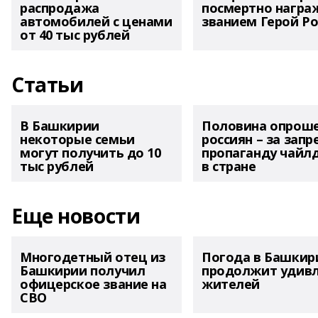
распродажа
посмертно награ
автомобилей с ценами
званием Герой Ро
от 40 тыс рублей
Статьи
В Башкирии
Половина опрош
некоторые семьи
россиян – за запр
могут получить до 10
пропаганду чайл
тыс рублей
в стране
Еще новости
Многодетный отец из
Погода в Башкир
Башкирии получил
продолжит удив
офицерское звание на
жителей
СВО