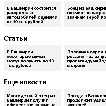
В Башкирии состоится
Боец из Башкири
распродажа
посмертно награ
автомобилей с ценами
званием Герой Ро
от 40 тыс рублей
Статьи
В Башкирии
Половина опрош
некоторые семьи
россиян – за запр
могут получить до 10
пропаганду чайл
тыс рублей
в стране
Еще новости
Многодетный отец из
Погода в Башкир
Башкирии получил
продолжит удив
офицерское звание на
жителей