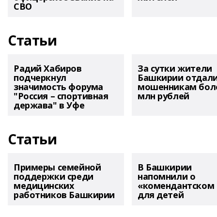
СВО
Статьи
Радий Хабиров
За сутки жители
подчеркнул
Башкирии отдал
значимость форума
мошенникам боле
"Россия – спортивная
млн рублей
держава" в Уфе
Статьи
Примеры семейной
В Башкирии
поддержки среди
напомнили о
медицинских
«комендантском 
работников Башкирии
для детей