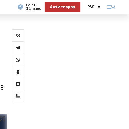
+23 °С
Антитеррор
Облачно
 В