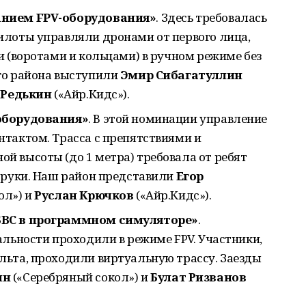
анием FPV-оборудования»
. Здесь требовалась
илоты управляли дронами от первого лица,
и (воротами и кольцами) в ручном режиме без
го района выступили
Эмир Сибагатуллин
 Редькин
(«Айр.Кидс»).
оборудования»
. В этой номинации управление
тактом. Трасса с препятствиями и
 высоты (до 1 метра) требовала от ребят
 руки. Наш район представили
Егор
ол») и
Руслан Крючков
(«Айр.Кидс»).
БВС в программном симуляторе»
.
альности проходили в режиме FPV. Участники,
ьта, проходили виртуальную трассу. Заезды
ин
(«Серебряный сокол») и
Булат Ризванов