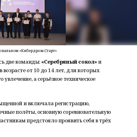
ональном «Кибердром.Старт»
сь две команды:
«Серебряный сокол»
и
в возрасте от 10 до 14 лет, для которых
о увлечение, а серьёзное техническое
ыщенной и включала регистрацию,
очные полёты, основную соревновательную
астникам предстояло проявить себя в трёх