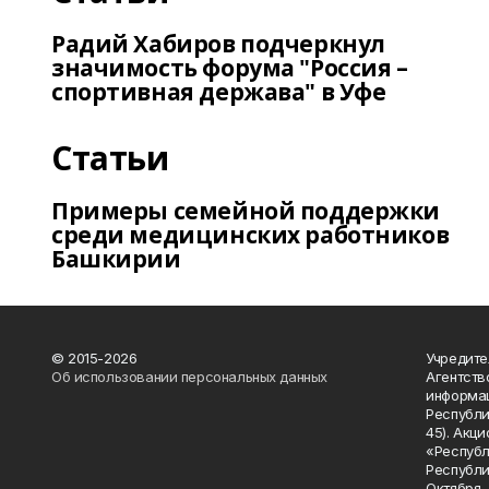
Радий Хабиров подчеркнул
значимость форума "Россия –
спортивная держава" в Уфе
Статьи
Примеры семейной поддержки
среди медицинских работников
Башкирии
© 2015-2026
Учредите
Об использовании персональных данных
Агентств
информац
Республик
45). Акц
«Республ
Республик
Октября, д