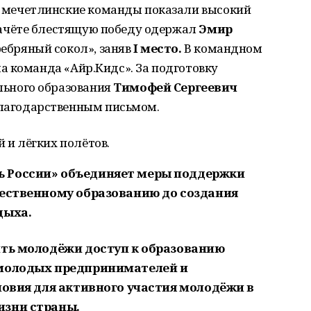
 мечетлинские команды показали высокий
ачёте блестящую победу одержал
Эмир
ебряный сокол», заняв
I место.
В командном
ла команда «Айр.Кидс».
За подготовку
льного образования
Тимофей Сергеевич
лагодарственным письмом.
 и лёгких полётов.
 России» объединяет меры поддержки
чественному образованию до создания
дыха.
ить молодёжи доступ к образованию
 молодых предпринимателей и
ловия для активного участия молодёжи в
изни страны.