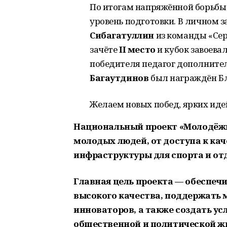
По итогам напряжённой борьбы
уровень подготовки.
В личном з
Сибагатуллин
из команды «Сер
зачёте
II место
и кубок завоева
победителя педагог дополните
Багаутдинов
был награждён Б
Желаем новых побед, ярких идей
Национальный проект «Молодёжь
молодых людей, от доступа к ка
инфраструктуры для спорта и от
Главная цель проекта — обеспеч
высокого качества, поддержать
инноваторов, а также создать ус
общественной и политической ж