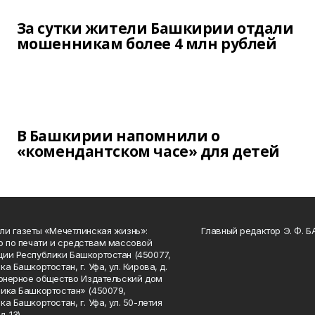
За сутки жители Башкирии отдали
мошенникам более 4 млн рублей
В Башкирии напомнили о
«комендантском часе» для детей
ли газеты «Мечетлинская жизнь»:
Главный редактор Э. Ф. 
о по печати и средствам массовой
ии Республики Башкортостан (450077,
а Башкортостан, г. Уфа, ул. Кирова, д.
ионерное общество Издательский дом
ика Башкортостан» (450079,
а Башкортостан, г. Уфа, ул. 50-летия
. 13).