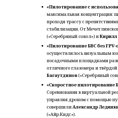
«Пилотирование с использов
максимальная концентрация: п
проходя трассу с препятствиям
стабилизации. От Мечетлинско
(«Серебряный сокол») и
Кирилл
«Пилотирование БВС без FPV-
осуществлялось визуальным кон
посадочными площадками разной
отличного глазомера и твёрдой
Багаутдинов
(«Серебряный сок
«Скоростное пилотирование 
Соревнования в виртуальной ре
управляя дроном с помощью пул
совершили
Александр Ледянк
(«Айр.Кидс»).