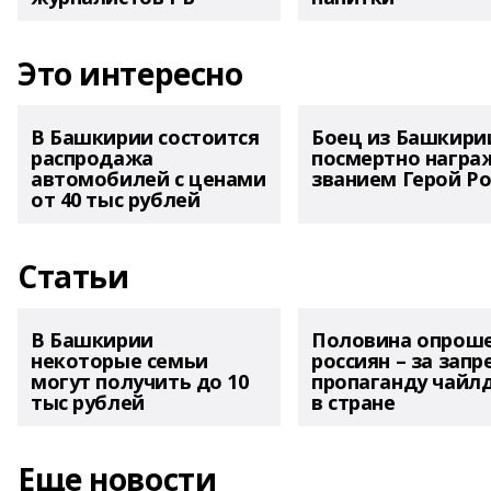
Это интересно
В Башкирии состоится
Боец из Башкири
распродажа
посмертно награ
автомобилей с ценами
званием Герой Ро
от 40 тыс рублей
Статьи
В Башкирии
Половина опрош
некоторые семьи
россиян – за запр
могут получить до 10
пропаганду чайл
тыс рублей
в стране
Еще новости