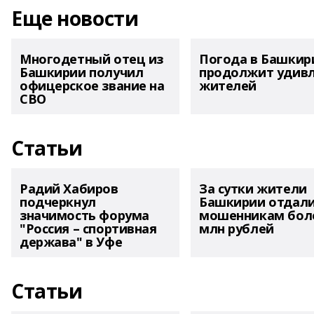
Еще новости
Многодетный отец из
Погода в Башкир
Башкирии получил
продолжит удив
офицерское звание на
жителей
СВО
Статьи
Радий Хабиров
За сутки жители
подчеркнул
Башкирии отдал
значимость форума
мошенникам боле
"Россия – спортивная
млн рублей
держава" в Уфе
Статьи