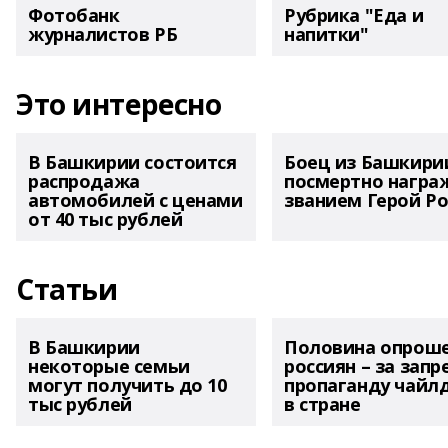
Фотобанк
Рубрика "Еда и
журналистов РБ
напитки"
Это интересно
В Башкирии состоится
Боец из Башкири
распродажа
посмертно награ
автомобилей с ценами
званием Герой Ро
от 40 тыс рублей
Статьи
В Башкирии
Половина опрош
некоторые семьи
россиян – за запр
могут получить до 10
пропаганду чайл
тыс рублей
в стране