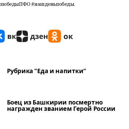
нипобедыПФО #нашденьпобеды.
Рубрика "Еда и напитки"
Боец из Башкирии посмертно
награжден званием Герой России