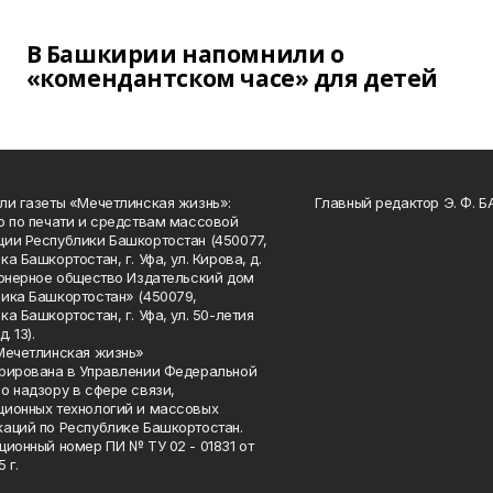
В Башкирии напомнили о
«комендантском часе» для детей
ли газеты «Мечетлинская жизнь»:
Главный редактор Э. Ф. 
о по печати и средствам массовой
ии Республики Башкортостан (450077,
а Башкортостан, г. Уфа, ул. Кирова, д.
ионерное общество Издательский дом
ика Башкортостан» (450079,
а Башкортостан, г. Уфа, ул. 50-летия
. 13).
Мечетлинская жизнь»
рирована в Управлении Федеральной
о надзору в сфере связи,
ионных технологий и массовых
аций по Республике Башкортостан.
ционный номер ПИ № ТУ 02 - 01831 от
 г.