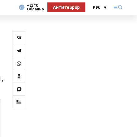
+23 °С
Антитеррор
Облачно
Ь
ы,