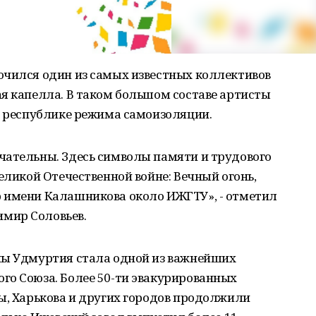
ючился один из самых известных коллективов
я капелла. В таком большом составе артисты
в республике режима самоизоляции.
чательны. Здесь символы памяти и трудового
еликой Отечественной войне: Вечный огонь,
 имени Калашникова около ИЖГТУ», - отметил
мир Соловьев.
ны Удмуртия стала одной из важнейших
го Союза. Более 50-ти эвакурированных
ы, Харькова и других городов продолжили