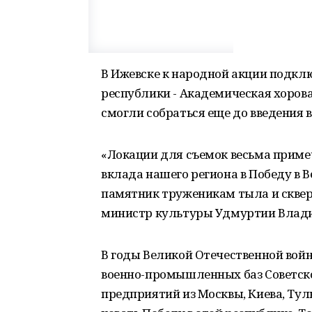
В Ижевске к народной акции подкл
республики - Академическая хорова
смогли собраться еще до введения 
«Локации для съемок весьма приме
вклада нашего региона в Победу в В
памятник труженикам тыла и сквер
министр культуры Удмуртии Влади
В годы Великой Отечественной вой
военно-промышленных баз Советско
предприятий из Москвы, Киева, Тул