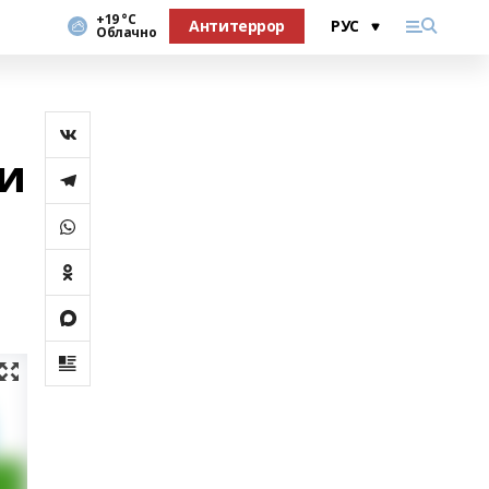
+19 °С
Антитеррор
Облачно
и