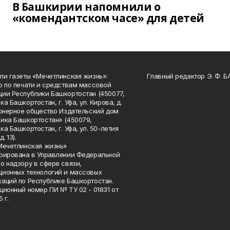
В Башкирии напомнили о
«комендантском часе» для детей
ли газеты «Мечетлинская жизнь»:
Главный редактор Э. Ф. 
о по печати и средствам массовой
ии Республики Башкортостан (450077,
а Башкортостан, г. Уфа, ул. Кирова, д.
ионерное общество Издательский дом
ика Башкортостан» (450079,
а Башкортостан, г. Уфа, ул. 50-летия
. 13).
Мечетлинская жизнь»
рирована в Управлении Федеральной
о надзору в сфере связи,
ионных технологий и массовых
аций по Республике Башкортостан.
ционный номер ПИ № ТУ 02 - 01831 от
 г.