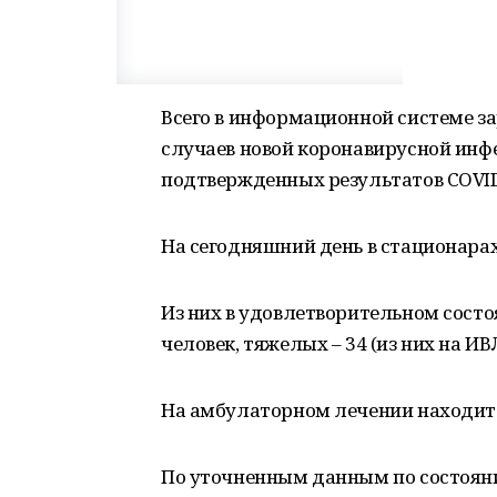
Всего в информационной системе з
случаев новой коронавирусной инфе
подтвержденных результатов COVID
На сегодняшний день в стационарах
Из них в удовлетворительном состоя
человек, тяжелых – 34 (из них на ИВЛ
На амбулаторном лечении находится
По уточненным данным по состояни