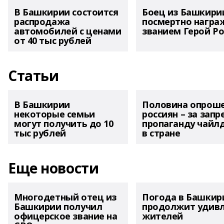
В Башкирии состоится
Боец из Башкири
распродажа
посмертно награ
автомобилей с ценами
званием Герой Ро
от 40 тыс рублей
Статьи
В Башкирии
Половина опрош
некоторые семьи
россиян – за запр
могут получить до 10
пропаганду чайл
тыс рублей
в стране
Еще новости
Многодетный отец из
Погода в Башкир
Башкирии получил
продолжит удив
офицерское звание на
жителей