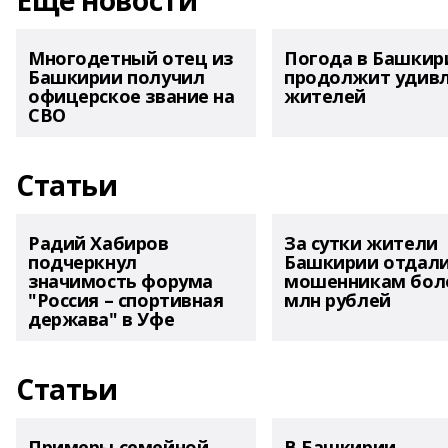
Еще новости
Многодетный отец из
Погода в Башкир
Башкирии получил
продолжит удив
офицерское звание на
жителей
СВО
Статьи
Радий Хабиров
За сутки жители
подчеркнул
Башкирии отдал
значимость форума
мошенникам боле
"Россия – спортивная
млн рублей
держава" в Уфе
Статьи
Примеры семейной
В Башкирии