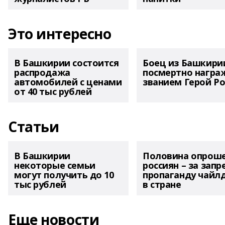
Это интересно
В Башкирии состоится
Боец из Башкири
распродажа
посмертно награ
автомобилей с ценами
званием Герой Ро
от 40 тыс рублей
Статьи
В Башкирии
Половина опрош
некоторые семьи
россиян – за запр
могут получить до 10
пропаганду чайл
тыс рублей
в стране
Еще новости