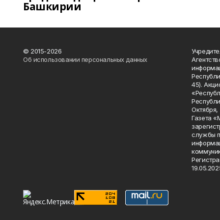
Башкирии
© 2015-2026
Учредите
Об использовании персональных данных
Агентств
информац
Республик
45). Акц
«Республ
Республик
Октября, д
Газета «
зарегист
службы п
информац
коммуник
Регистра
19.05.2025