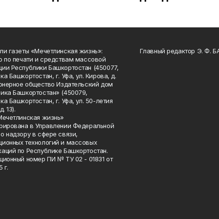
ли газеты «Мечетлинская жизнь»:
Главный редактор Э. Ф. 
о по печати и средствам массовой
ии Республики Башкортостан (450077,
а Башкортостан, г. Уфа, ул. Кирова, д.
ионерное общество Издательский дом
ика Башкортостан» (450079,
а Башкортостан, г. Уфа, ул. 50-летия
. 13).
Мечетлинская жизнь»
рирована в Управлении Федеральной
о надзору в сфере связи,
ионных технологий и массовых
аций по Республике Башкортостан.
ционный номер ПИ № ТУ 02 - 01831 от
 г.