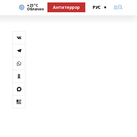
+23 °С
Антитеррор
Облачно
и