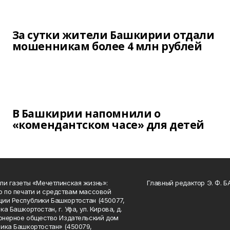
За сутки жители Башкирии отдали
мошенникам более 4 млн рублей
В Башкирии напомнили о
«комендантском часе» для детей
ли газеты «Мечетлинская жизнь»:
Главный редактор Э. Ф. 
о по печати и средствам массовой
ии Республики Башкортостан (450077,
а Башкортостан, г. Уфа, ул. Кирова, д.
ионерное общество Издательский дом
ика Башкортостан» (450079,