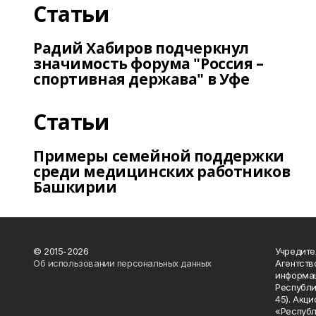
Статьи
Радий Хабиров подчеркнул
значимость форума "Россия –
спортивная держава" в Уфе
Статьи
Примеры семейной поддержки
среди медицинских работников
Башкирии
© 2015-2026
Учредите
Об использовании персональных данных
Агентств
информац
Республик
45). Акц
«Республ