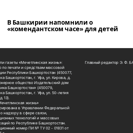
В Башкирии напомнили о
«комендантском часе» для детей
ли газеты «Мечетлинская жизнь»:
Главный редактор Э. Ф. 
о по печати и средствам массовой
ии Республики Башкортостан (450077,
а Башкортостан, г. Уфа, ул. Кирова, д.
ионерное общество Издательский дом
ика Башкортостан» (450079,
а Башкортостан, г. Уфа, ул. 50-летия
. 13).
Мечетлинская жизнь»
рирована в Управлении Федеральной
о надзору в сфере связи,
ионных технологий и массовых
аций по Республике Башкортостан.
ционный номер ПИ № ТУ 02 - 01831 от