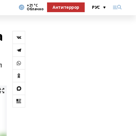
+21 °С
Антитеррор
Облачно
а
л