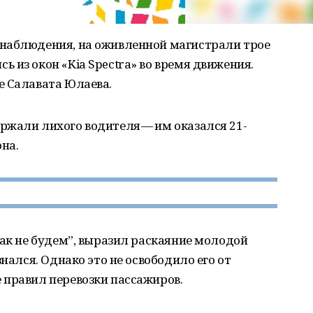
наблюдения, на оживленной магистрали трое
 из окон «Kia Spectra» во время движения.
е Салавата Юлаева.
ржали лихого водителя — им оказался 21-
на.
так не будем”, выразил раскаяние молодой
знался. Однако это не освободило его от
 правил перевозки пассажиров.