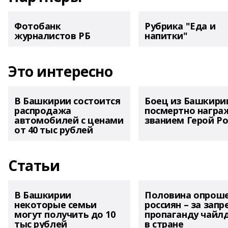
Фотобанк
Рубрика "Еда и
журналистов РБ
напитки"
Это интересно
В Башкирии состоится
Боец из Башкири
распродажа
посмертно награ
автомобилей с ценами
званием Герой Ро
от 40 тыс рублей
Статьи
В Башкирии
Половина опрош
некоторые семьи
россиян – за запр
могут получить до 10
пропаганду чайл
тыс рублей
в стране