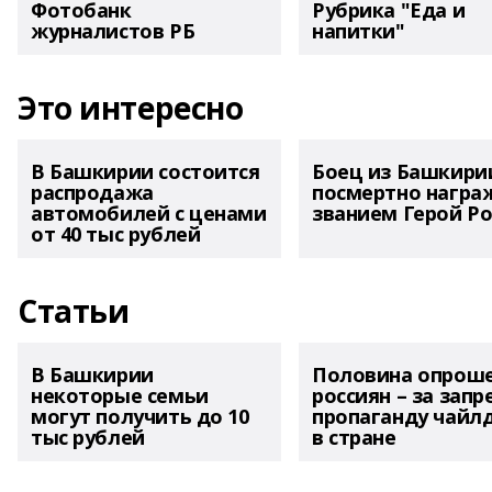
Фотобанк
Рубрика "Еда и
журналистов РБ
напитки"
Это интересно
В Башкирии состоится
Боец из Башкири
распродажа
посмертно награ
автомобилей с ценами
званием Герой Ро
от 40 тыс рублей
Статьи
В Башкирии
Половина опрош
некоторые семьи
россиян – за запр
могут получить до 10
пропаганду чайл
тыс рублей
в стране