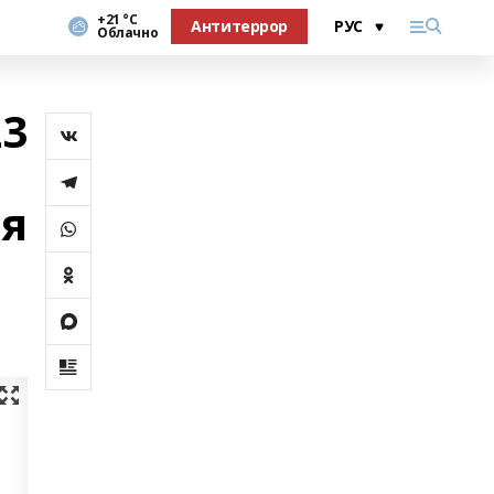
+21 °С
Антитеррор
Облачно
23
ля