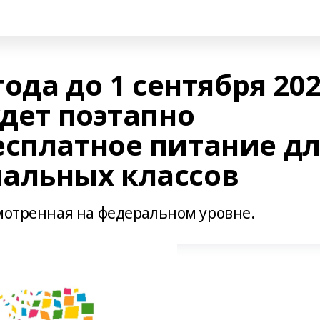
года до 1 сентября 20
удет поэтапно
есплатное питание д
альных классов
смотренная на федеральном уровне.