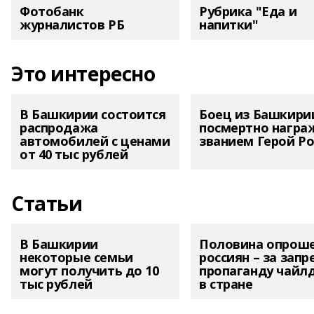
Фотобанк
Рубрика "Еда и
журналистов РБ
напитки"
Это интересно
В Башкирии состоится
Боец из Башкири
распродажа
посмертно награ
автомобилей с ценами
званием Герой Ро
от 40 тыс рублей
Статьи
В Башкирии
Половина опрош
некоторые семьи
россиян – за запр
могут получить до 10
пропаганду чайл
тыс рублей
в стране