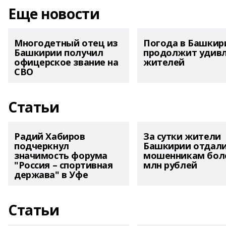
Еще новости
Многодетный отец из
Погода в Башкир
Башкирии получил
продолжит удив
офицерское звание на
жителей
СВО
Статьи
Радий Хабиров
За сутки жители
подчеркнул
Башкирии отдал
значимость форума
мошенникам боле
"Россия – спортивная
млн рублей
держава" в Уфе
Статьи