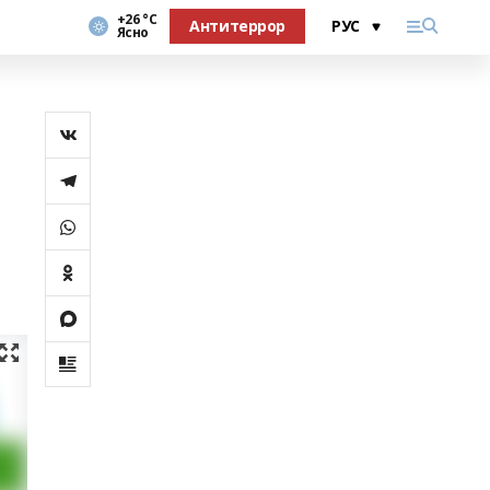
+26 °С
Антитеррор
Ясно