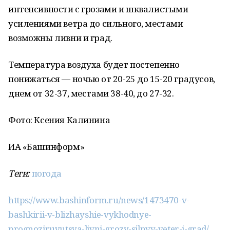
интенсивности с грозами и шквалистыми
усилениями ветра до сильного, местами
возможны ливни и град.
Температура воздуха будет постепенно
понижаться — ночью от 20-25 до 15-20 градусов,
днем от 32-37, местами 38-40, до 27-32.
Фото: Ксения Калинина
ИА «Башинформ»
Теги:
погода
https://www.bashinform.ru/news/1473470-v-
bashkirii-v-blizhayshie-vykhodnye-
prognoziruyutsya-livni-grozy-silnyy-veter-i-grad/