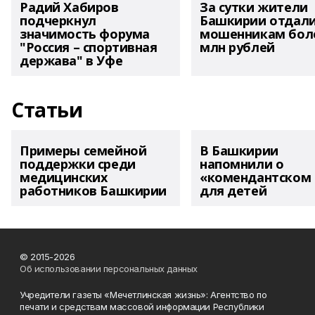
Радий Хабиров
За сутки жители
подчеркнул
Башкирии отдал
значимость форума
мошенникам боле
"Россия – спортивная
млн рублей
держава" в Уфе
Статьи
Примеры семейной
В Башкирии
поддержки среди
напомнили о
медицинских
«комендантском 
работников Башкирии
для детей
© 2015-2026
Об использовании персональных данных
Учредители газеты «Мечетлинская жизнь»: Агентство по
печати и средствам массовой информации Республики