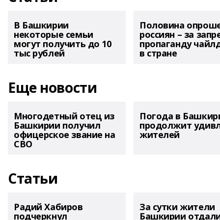
В Башкирии
Половина опрош
некоторые семьи
россиян – за запр
могут получить до 10
пропаганду чайл
тыс рублей
в стране
Еще новости
Многодетный отец из
Погода в Башкир
Башкирии получил
продолжит удив
офицерское звание на
жителей
СВО
Статьи
Радий Хабиров
За сутки жители
подчеркнул
Башкирии отдал