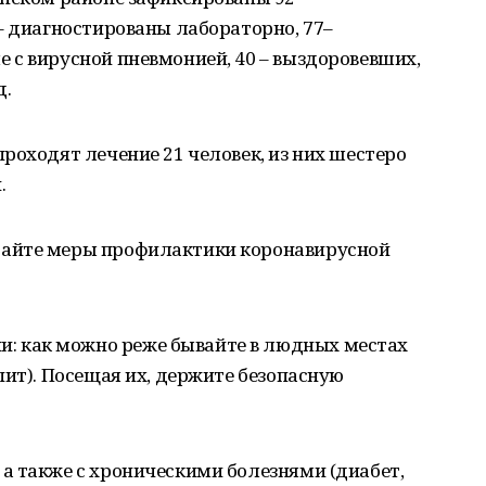
– диагностированы лабораторно, 77–
 с вирусной пневмонией, 40 – выздоровевших,
д.
роходят лечение 21 человек, из них шестеро
.
айте меры профилактики коронавирусной
: как можно реже бывайте в людных местах
пит). Посещая их, держите безопасную
 а также с хроническими болезнями (диабет,