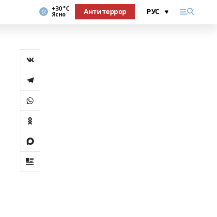
+30 °С
Антитеррор
Ясно