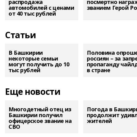
распродажа
посмертно награ
автомобилей с ценами
званием Герой Ро
от 40 тыс рублей
Статьи
В Башкирии
Половина опрош
некоторые семьи
россиян – за запр
могут получить до 10
пропаганду чайл
тыс рублей
в стране
Еще новости
Многодетный отец из
Погода в Башкир
Башкирии получил
продолжит удив
офицерское звание на
жителей
СВО