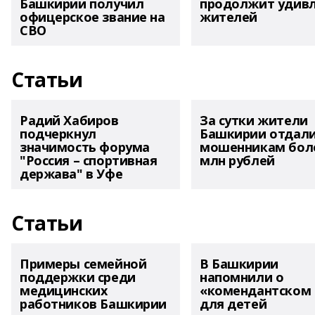
Башкирии получил
продолжит удив
офицерское звание на
жителей
СВО
Статьи
Радий Хабиров
За сутки жители
подчеркнул
Башкирии отдал
значимость форума
мошенникам боле
"Россия – спортивная
млн рублей
держава" в Уфе
Статьи
Примеры семейной
В Башкирии
поддержки среди
напомнили о
медицинских
«комендантском 
работников Башкирии
для детей