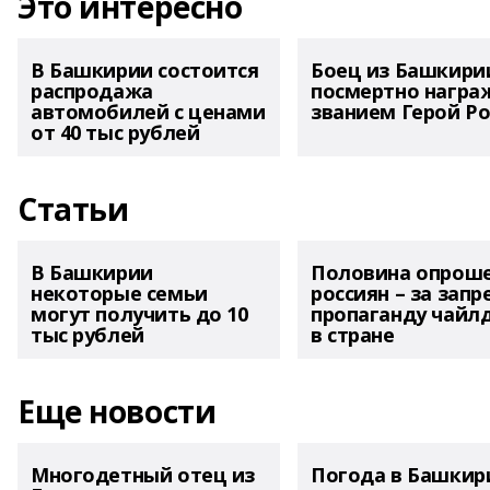
Это интересно
В Башкирии состоится
Боец из Башкири
распродажа
посмертно награ
автомобилей с ценами
званием Герой Ро
от 40 тыс рублей
Статьи
В Башкирии
Половина опрош
некоторые семьи
россиян – за запр
могут получить до 10
пропаганду чайл
тыс рублей
в стране
Еще новости
Многодетный отец из
Погода в Башкир