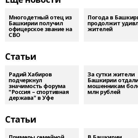
Многодетный отец из
Погода в Башкир
Башкирии получил
продолжит удив
офицерское звание на
жителей
СВО
Статьи
Радий Хабиров
За сутки жители
подчеркнул
Башкирии отдал
значимость форума
мошенникам боле
"Россия – спортивная
млн рублей
держава" в Уфе
Статьи
Примеры семейной
В Башкирии