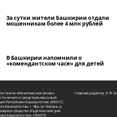
За сутки жители Башкирии отдали
мошенникам более 4 млн рублей
В Башкирии напомнили о
«комендантском часе» для детей
ли газеты «Мечетлинская жизнь»:
Главный редактор Э. Ф. 
о по печати и средствам массовой
ии Республики Башкортостан (450077,
а Башкортостан, г. Уфа, ул. Кирова, д.
ионерное общество Издательский дом
ика Башкортостан» (450079,