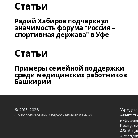
Статьи
Радий Хабиров подчеркнул
значимость форума "Россия –
спортивная держава" в Уфе
Статьи
Примеры семейной поддержки
среди медицинских работников
Башкирии
© 2015-2026
Учредите
Об использовании персональных данных
Агентств
информац
Республик
45). Акц
«Республ