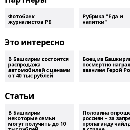
Фотобанк
Рубрика "Еда и
журналистов РБ
напитки"
Это интересно
В Башкирии состоится
Боец из Башкири
распродажа
посмертно награ
автомобилей с ценами
званием Герой Ро
от 40 тыс рублей
Статьи
В Башкирии
Половина опрош
некоторые семьи
россиян – за запр
могут получить до 10
пропаганду чайл
тыс рублей
в стране