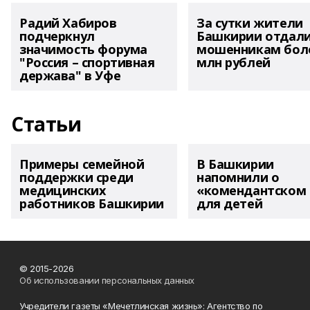
Радий Хабиров
За сутки жители
подчеркнул
Башкирии отдал
значимость форума
мошенникам боле
"Россия – спортивная
млн рублей
держава" в Уфе
Статьи
Примеры семейной
В Башкирии
поддержки среди
напомнили о
медицинских
«комендантском 
работников Башкирии
для детей
© 2015-2026
Об использовании персональных данных
Учредители газеты «Мечетлинская жизнь»: Агентство по