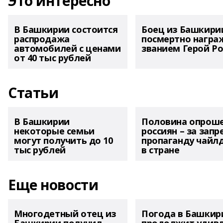
Это интересно
В Башкирии состоится
Боец из Башкири
распродажа
посмертно награ
автомобилей с ценами
званием Герой Ро
от 40 тыс рублей
Статьи
В Башкирии
Половина опрош
некоторые семьи
россиян – за запр
могут получить до 10
пропаганду чайл
тыс рублей
в стране
Еще новости
Многодетный отец из
Погода в Башкир