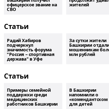
Башкирии получил
продолжит удив
офицерское звание на
жителей
СВО
Статьи
Радий Хабиров
За сутки жители
подчеркнул
Башкирии отдал
значимость форума
мошенникам боле
"Россия – спортивная
млн рублей
держава" в Уфе
Статьи
Примеры семейной
В Башкирии
поддержки среди
напомнили о
медицинских
«комендантском 
работников Башкирии
для детей