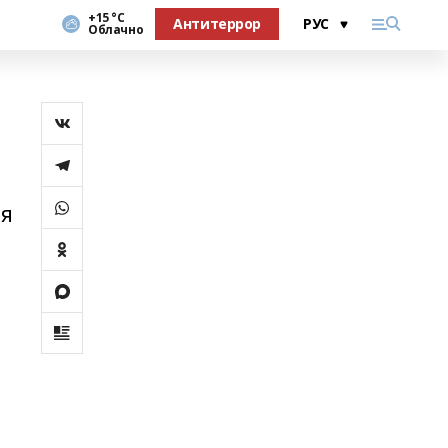
+15 °С
Антитеррор
Облачно
ия