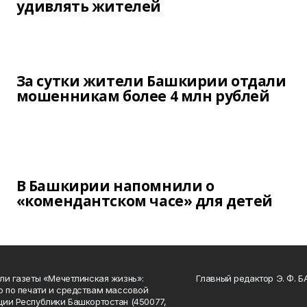
удивлять жителей
За сутки жители Башкирии отдали
мошенникам более 4 млн рублей
В Башкирии напомнили о
«комендантском часе» для детей
ли газеты «Мечетлинская жизнь»:
Главный редактор Э. Ф. 
о по печати и средствам массовой
ии Республики Башкортостан (450077,