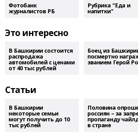
Фотобанк
Рубрика "Еда и
журналистов РБ
напитки"
Это интересно
В Башкирии состоится
Боец из Башкири
распродажа
посмертно награ
автомобилей с ценами
званием Герой Ро
от 40 тыс рублей
Статьи
В Башкирии
Половина опрош
некоторые семьи
россиян – за запр
могут получить до 10
пропаганду чайл
тыс рублей
в стране