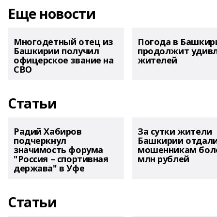
Еще новости
Многодетный отец из
Погода в Башкир
Башкирии получил
продолжит удив
офицерское звание на
жителей
СВО
Статьи
Радий Хабиров
За сутки жители
подчеркнул
Башкирии отдал
значимость форума
мошенникам боле
"Россия – спортивная
млн рублей
держава" в Уфе
Статьи