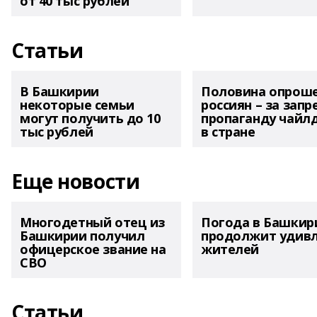
от 40 тыс рублей
Статьи
В Башкирии
Половина опрош
некоторые семьи
россиян – за запр
могут получить до 10
пропаганду чайл
тыс рублей
в стране
Еще новости
Многодетный отец из
Погода в Башкир
Башкирии получил
продолжит удив
офицерское звание на
жителей
СВО
Статьи