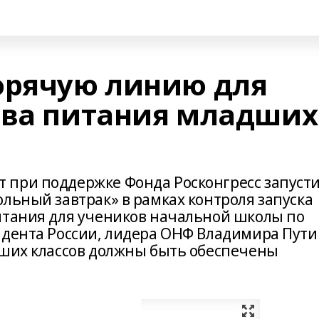
орячую линию для
тва питания младших
 при поддержке Фонда Росконгресс запуст
льный завтрак» в рамках контроля запуска
итания для учеников начальной школы по
идента России, лидера ОНФ Владимира Пут
дших классов должны быть обеспечены