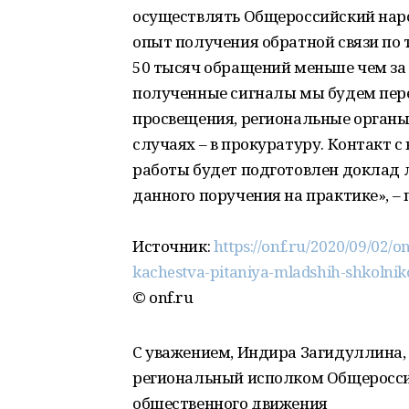
осуществлять Общероссийский нар
опыт получения обратной связи по 
50 тысяч обращений меньше чем за 
полученные сигналы мы будем пере
просвещения, региональные органы
случаях – в прокуратуру. Контакт с
работы будет подготовлен доклад
данного поручения на практике», –
Источник:
https://onf.ru/2020/09/02/o
kachestva-pitaniya-mladshih-shkolnik
© onf.ru
С уважением, Индира Загидуллина,
региональный исполком Общеросс
общественного движения