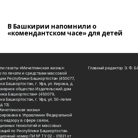
В Башкирии напомнили о
«комендантском часе» для детей
ли газеты «Мечетлинская жизнь»:
Главный редактор Э. Ф. 
о по печати и средствам массовой
ии Республики Башкортостан (450077,
а Башкортостан, г. Уфа, ул. Кирова, д.
ионерное общество Издательский дом
ика Башкортостан» (450079,
а Башкортостан, г. Уфа, ул. 50-летия
. 13).
Мечетлинская жизнь»
рирована в Управлении Федеральной
о надзору в сфере связи,
ионных технологий и массовых
аций по Республике Башкортостан.
ционный номер ПИ № ТУ 02 - 01831 от