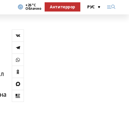
+26 °С
Антитеррор
Облачно
ил
ина