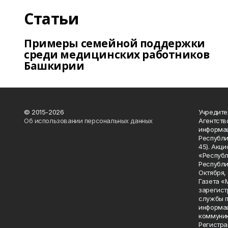
Статьи
Примеры семейной поддержки
среди медицинских работников
Башкирии
© 2015-2026
Учредите
Об использовании персональных данных
Агентств
информац
Республик
45). Акц
«Республ
Республик
Октября, д
Газета «
зарегист
службы п
информац
коммуник
Регистра