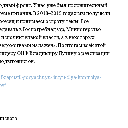
одный фронт. У нас уже был положительный
теме питания. В 2018–2019 годах мы получили
месяц и понимаем остроту темы. Все
давать в Роспотребнадзор, Министерство
 исполнительной власти, а в некоторых
 ведомствами налажен». По итогам всей этой
 лидеру ОНФ Владимиру Путину о реализации
 подытожил он.
nf-zapustil-goryachuyu-liniyu-dlya-kontrolya-
ov/
ийского