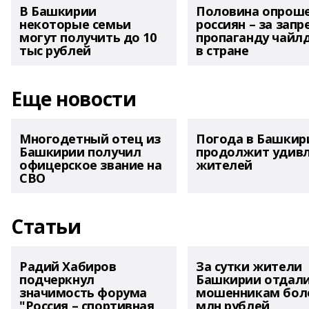
В Башкирии
Половина опрош
некоторые семьи
россиян – за запр
могут получить до 10
пропаганду чайл
тыс рублей
в стране
Еще новости
Многодетный отец из
Погода в Башкир
Башкирии получил
продолжит удив
офицерское звание на
жителей
СВО
Статьи
Радий Хабиров
За сутки жители
подчеркнул
Башкирии отдал
значимость форума
мошенникам боле
"Россия – спортивная
млн рублей