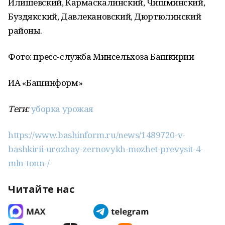
Илишевский, Кармаскалинский, Чишминский,
Буздякский, Давлекановский, Дюртюлинский
районы.
Фото: пресс-служба Минсельхоза Башкирии
ИА «Башинформ»
Теги:
уборка урожая
https://www.bashinform.ru/news/1489720-v-
bashkirii-urozhay-zernovykh-mozhet-prevysit-4-
mln-tonn-/
Читайте нас