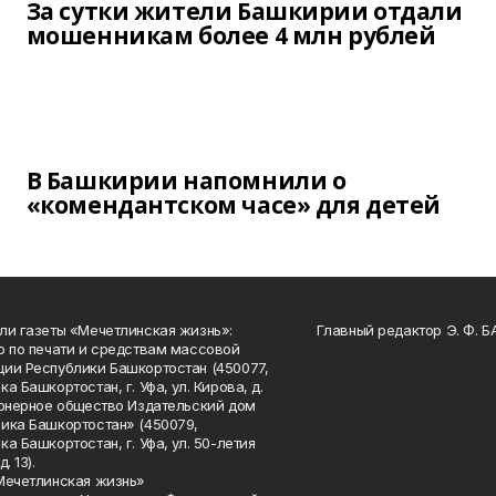
За сутки жители Башкирии отдали
мошенникам более 4 млн рублей
В Башкирии напомнили о
«комендантском часе» для детей
ли газеты «Мечетлинская жизнь»:
Главный редактор Э. Ф. 
о по печати и средствам массовой
ии Республики Башкортостан (450077,
а Башкортостан, г. Уфа, ул. Кирова, д.
ионерное общество Издательский дом
ика Башкортостан» (450079,
а Башкортостан, г. Уфа, ул. 50-летия
. 13).
Мечетлинская жизнь»