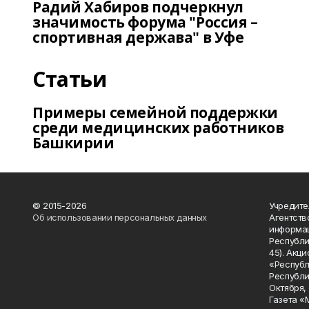
Радий Хабиров подчеркнул
значимость форума "Россия –
спортивная держава" в Уфе
Статьи
Примеры семейной поддержки
среди медицинских работников
Башкирии
© 2015-2026
Учредите
Об использовании персональных данных
Агентств
информац
Республик
45). Акц
«Республ
Республик
Октября, д
Газета «