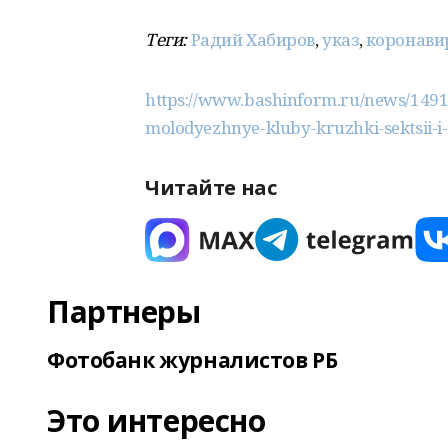
Теги:
Радий Хабиров
,
указ
,
коронави
https://www.bashinform.ru/news/1491
molodyezhnye-kluby-kruzhki-sektsii-i-
Читайте нас
Партнеры
Фотобанк журналистов РБ
Это интересно