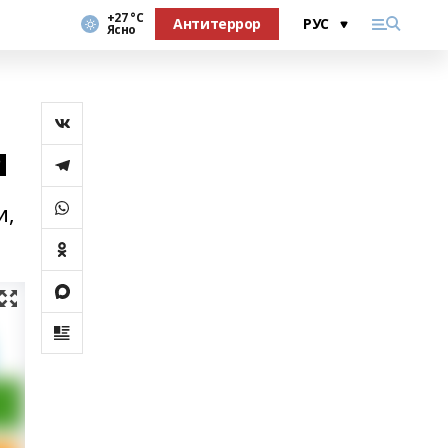
+27 °С
Антитеррор
Ясно
и
и,