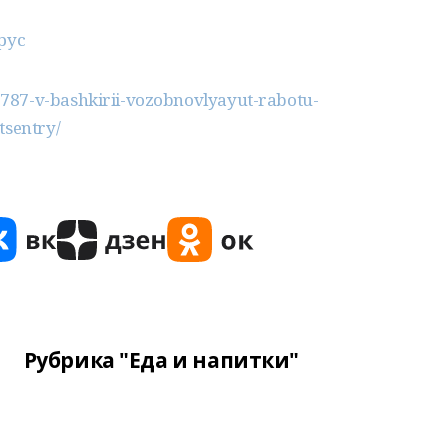
рус
787-v-bashkirii-vozobnovlyayut-rabotu-
tsentry/
Рубрика "Еда и напитки"